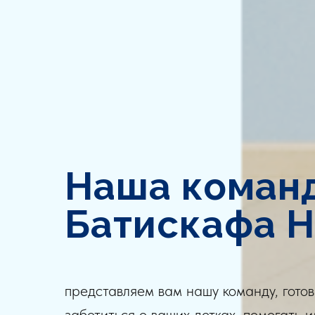
Наша коман
Батискафа 
представляем вам нашу команду, гото
заботиться о ваших детках, помогать 