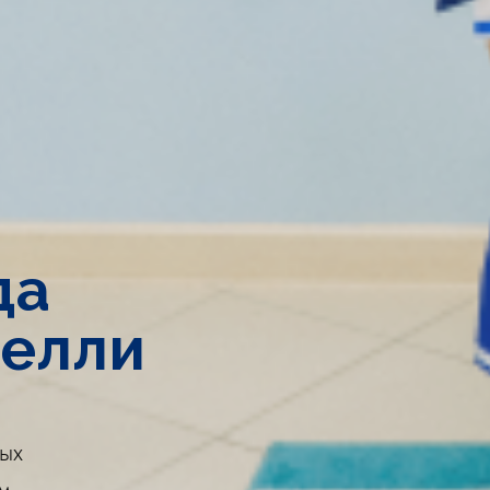
да
Нелли
вых
им